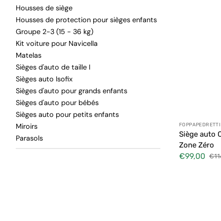
Housses de siège
Housses de protection pour sièges enfants
Groupe 2-3 (15 - 36 kg)
Kit voiture pour Navicella
Matelas
Sièges d'auto de taille I
Sièges auto Isofix
Sièges d'auto pour grands enfants
Sièges d'auto pour bébés
Sièges auto pour petits enfants
Distributeur
FOPPAPEDRETTI
Miroirs
Siège auto
Parasols
Zone Zéro
€99,00
€11
Prix
Prix
soldé
habi