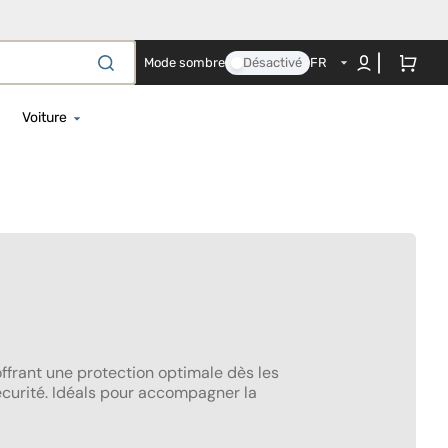
Panier
Mode sombre
Désactivé
FR
Voiture
ment
i-Taille 100 - 150 cm
i-Taille 125 - 150 cm
i-Taille 40 - 125 cm
ettes
i-Taille 40 - 150 cm
i-Taille 40 - 87 cm
i-Taille 76 - 150 cm
Base de voiture
ffrant une protection optimale dès les
sécurité. Idéals pour accompagner la
Dispositifs anti-abandon
Accessoires