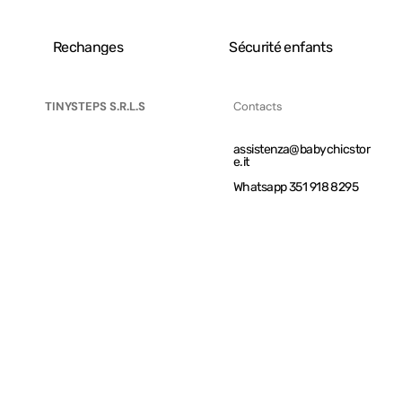
Rechanges
Sécurité enfants
TINYSTEPS S.R.L.S
Contacts
assistenza@babychicstor
e.it
Whatsapp 351 918 8295