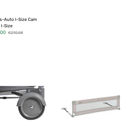
ibuteur :
s-Auto I-Size Cam
 I-Size
,00
€210,58
Prix
habituel