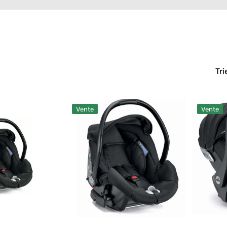
Tu te balances
poussette
Appareils électroménagers jouets
Revêtement extérieur
Jouets de sport
Doublure interne
Jeux de bain
Roues de chaise haute Pappa
Jeux créatifs
Tri
Roues de poussette
Jeux de Docteur
Siège de poussette
Home
Sièges-
Jeux éducatifs
Cadre de poussette
Vente
Vente
Cam
Auto
Jeux Montessori
Area
I-
Plateau chaise haute
Zero+
Size
Jeux musicaux
Cam
Relax
Jeux de poussette
I-
Jeux de premières activités
Size
Jeux de chaise haute
Jeux de plein air
Jeux de plage