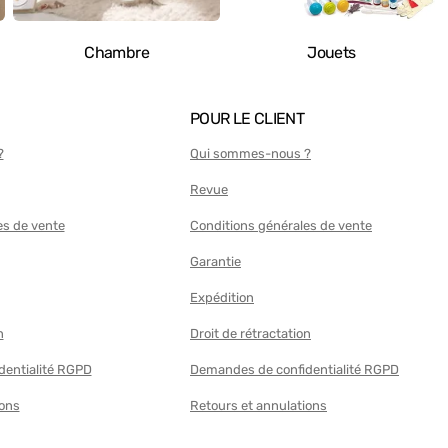
Cloches et hochets
Chambre
Jouets
Étui de couleur
Véhicules radiocommandés
POUR LE CLIENT
?
Qui sommes-nous ?
Revue
es de vente
Conditions générales de vente
Garantie
Expédition
n
Droit de rétractation
dentialité RGPD
Demandes de confidentialité RGPD
ions
Retours et annulations