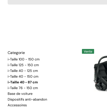
Chaussures et pantoufles
T-shirts
Survêtements et ensembles de
jogging
Robe de chambre de maternité
Robes et costumes
Siège
Vente
Categorie
auto
Cam
i-Taille 100 - 150 cm
S138
i-Taille 125 - 150 cm
760
i-Taille 40 - 125 cm
Zone
i-Taille 40 - 150 cm
Zéro
i-Taille 40 - 87 cm
i-Taille 76 - 150 cm
Base de voiture
Dispositifs anti-abandon
Accessoires