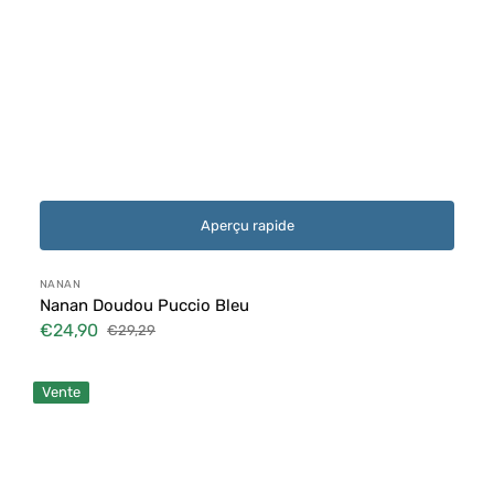
Aperçu rapide
Distributeur :
NANAN
Nanan Doudou Puccio Bleu
€24,90
€29,29
Prix
Prix
soldé
habituel
Nanan
Vente
Doudou
Puccio
Bleu