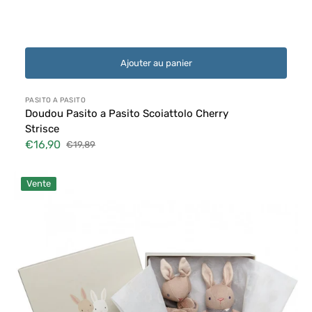
Ajouter au panier
Distributeur :
PASITO A PASITO
Doudou Pasito a Pasito Scoiattolo Cherry
Strisce
€16,90
€19,89
Prix
Prix
soldé
habituel
Coffret
Vente
Cadeau
-
Lapin
Taupe