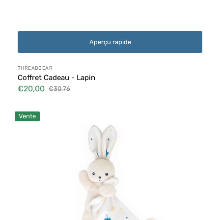
Aperçu rapide
Distributeur :
THREADBEAR
Coffret Cadeau - Lapin
€20,00
€30,76
Prix
Prix
soldé
habituel
Kaloo
Vente
-
Doudou
Lapin