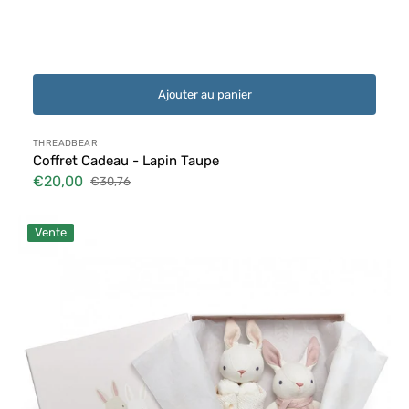
Ajouter au panier
Distributeur :
THREADBEAR
Coffret Cadeau - Lapin Taupe
€20,00
€30,76
Prix
Prix
soldé
habituel
Coffret
Vente
Cadeau
-
Lapin
Crème