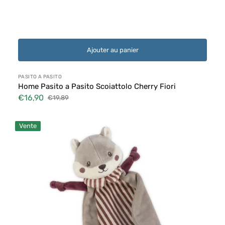
Ajouter au panier
Distributeur :
PASITO A PASITO
Home Pasito a Pasito Scoiattolo Cherry Fiori
€16,90
€19,89
Prix
Prix
soldé
habituel
Doudou
Vente
Pasito
a
Pasito
Scoiattolo
Cherry
Strisce