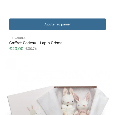
Ajouter au panier
Distributeur :
THREADBEAR
Coffret Cadeau - Lapin Crème
€20,00
€30,76
Prix
Prix
soldé
habituel
Coffret
Cadeau
-
Lapin