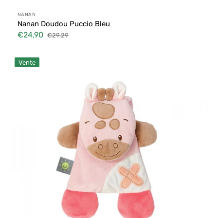
Distributeur :
NANAN
Nanan Doudou Puccio Bleu
€24,90
€29,29
Prix
Prix
soldé
habituel
Buddiezz
Vente
Doudou
+
Gelpack
Giraffe