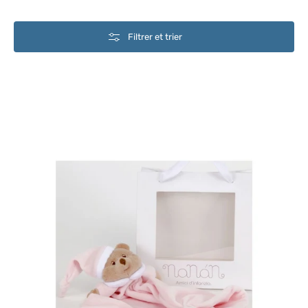
Filtrer et trier
Nanan
Doudou
Puccio
Bleu