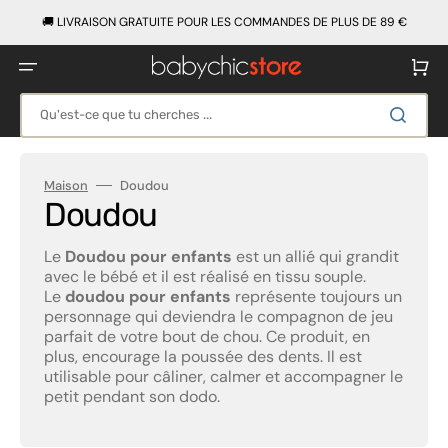
Ignorer
et
🚚 LIVRAISON GRATUITE POUR LES COMMANDES DE PLUS DE 89 €
passer
au
contenu
Panier
Qu'est-ce que tu cherches ...
Maison
Doudou
Collection:
Doudou
Le
Doudou pour enfants
est un allié qui grandit
avec le bébé et il est réalisé en tissu souple.
Le
doudou pour enfants
représente toujours un
personnage qui deviendra le compagnon de jeu
parfait de votre bout de chou. Ce produit, en
plus, encourage la poussée des dents. Il est
utilisable pour câliner, calmer et accompagner le
petit pendant son dodo.